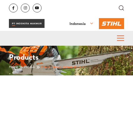
Indonesia
Products
Home
Produk
Mesin Peniup Baterai BGA 57