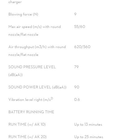
charger
Blowing force (N)
9
Max air speed (m/s) with round
55/60
nozzle/flat nozzle
Air throughput (m3/h) with round
620/560
nozzle/flat nozzle
SOUND PRESSURE LEVEL
79
(dB(aA))
SOUND POWER LEVEL (dB(aA))
90
2)
Vibration level right (m/s
0.6
BATTERY RUNNING TIME
RUN TIME (w/ AK 10)
Up to 13 minutes
RUN TIME (w/ AK 20)
Up to 25 minutes