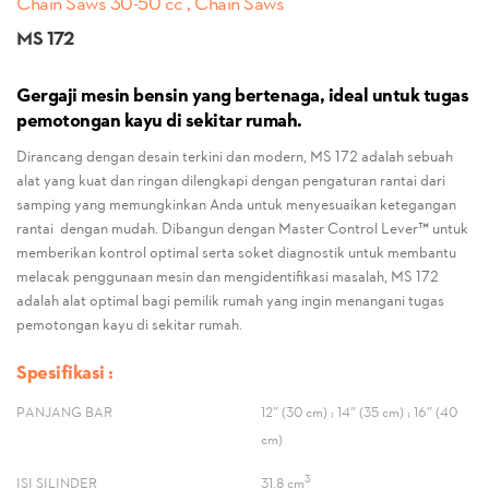
Chain Saws 30-50 cc , Chain Saws
MS 172
Gergaji mesin bensin yang bertenaga, ideal untuk tugas
pemotongan kayu di sekitar rumah.
Dirancang dengan desain terkini dan modern, MS 172 adalah sebuah
alat yang kuat dan ringan dilengkapi dengan pengaturan rantai dari
samping yang memungkinkan Anda untuk menyesuaikan ketegangan
rantai dengan mudah. Dibangun dengan Master Control Lever™ untuk
memberikan kontrol optimal serta soket diagnostik untuk membantu
melacak penggunaan mesin dan mengidentifikasi masalah, MS 172
adalah alat optimal bagi pemilik rumah yang ingin menangani tugas
pemotongan kayu di sekitar rumah.
Spesifikasi :
PANJANG BAR
12″ (30 cm) ; 14″ (35 cm) ; 16″ (40
cm)
3
ISI SILINDER
31.8 cm