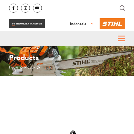
Indonesia
Products
Home
Produk
MS 172