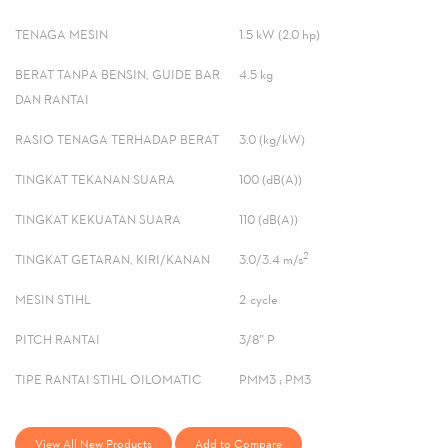
TENAGA MESIN
1.5 kW (2.0 hp)
BERAT TANPA BENSIN, GUIDE BAR
4.5 kg
DAN RANTAI
RASIO TENAGA TERHADAP BERAT
3.0 (kg/kW)
TINGKAT TEKANAN SUARA
100 (dB(A))
TINGKAT KEKUATAN SUARA
110 (dB(A))
2
TINGKAT GETARAN, KIRI/KANAN
3.0/3.4 m/s
MESIN STIHL
2-cycle
PITCH RANTAI
3/8″ P
TIPE RANTAI STIHL OILOMATIC
PMM3 ; PM3
View All New Products
Add to Compare