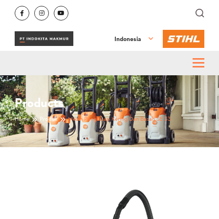
Indonesia
Products
Home
Produk
Mesin Penghisap Kering Dan Basah SE 33