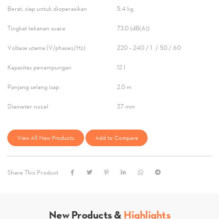
Berat, siap untuk dioperasikan
5.4 kg
Tingkat tekanan suara
73.0 (dB(A))
Voltase utama (V/phases/Hz)
220 – 240 / 1- / 50 / 60
Kapasitas penampungan
12 l
Panjang selang isap
2.0 m
Diameter nozel
37 mm
View All New Products
Add to Compare
Share This Product
New Products &
Highlights