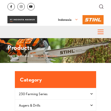
Indonesia
Products
Home
Produk
Rescue Chain Saw
Category
230 Farming Series
Augers & Drills